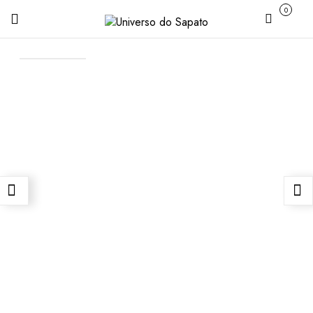
0
Carrinho