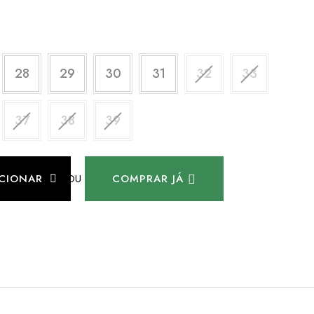
28
29
30
31
32
33
37
38
39
OU
ICIONAR
COMPRAR JÁ