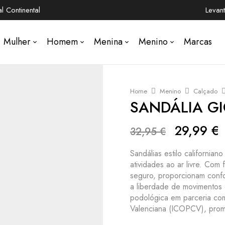
 Continental
Levan
Mulher
Homem
Menina
Menino
Marcas
Home
Menino
Calçado
SANDÁLIA G
29,99
€
32,95
€
Sandálias estilo californian
atividades ao ar livre. Com 
seguro, proporcionam confor
a liberdade de movimentos 
podológica em parceria com
Valenciana (ICOPCV), prom