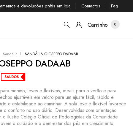
tamentos e devoluções grátis em loja
Contactos
Faq
Carrinho
0
Sandália
SANDÁLIA GIOSEPPO DADAAB
IOSEPPO DADAAB
SALDOS
o para menino, leves e flexíveis, ideais para o verão e para
fechos ajustáveis em velcro para um ajuste fácil, rápido e
to e estabilidade ao caminhar. A sola leve e flexível favorece
e o conforto no uso diário. Desenvolvidas com orientação
 o Ilustre Colégio Oficial de Podologistas da Comunidade
ovem o cuidado e o bem-estar dos pés em crescimento.