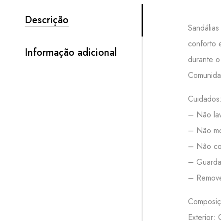
Descrição
Sandálias 
conforto 
Informação adicional
durante o
Comunidad
Cuidados
– Não lav
– Não mo
– Não col
– Guardar
– Remove
Composiç
Exterior: 