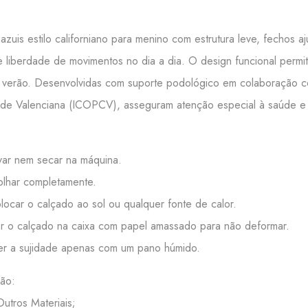
azuis estilo californiano para menino com estrutura leve, fechos aj
e liberdade de movimentos no dia a dia. O design funcional permite
 verão. Desenvolvidas com suporte podológico em colaboração com
e Valenciana (ICOPCV), asseguram atenção especial à saúde e ao
:
ar nem secar na máquina.
lhar completamente.
ocar o calçado ao sol ou qualquer fonte de calor.
 o calçado na caixa com papel amassado para não deformar.
r a sujidade apenas com um pano húmido.
ão:
Outros Materiais;