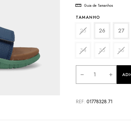
Guia de Tamanhos
TAMANHO
25
26
27
34
35
36
AD
REF:
01778328.71