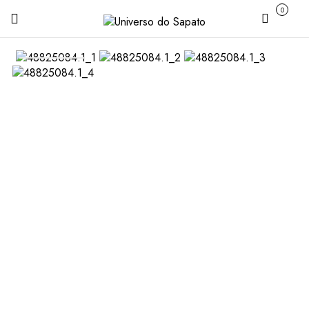
0
Carrinho