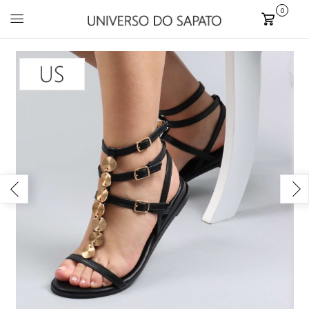
0
Carrinho