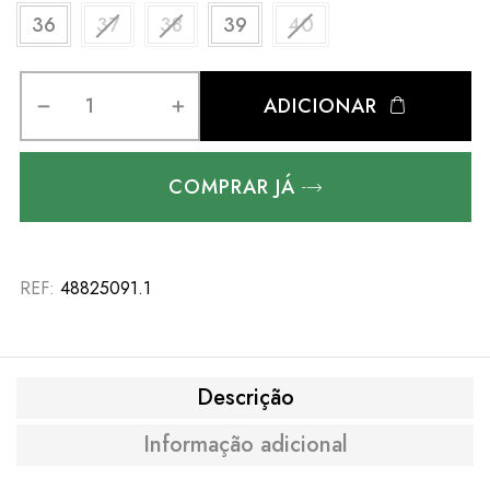
36
37
38
39
40
ADICIONAR
COMPRAR JÁ
REF:
48825091.1
Descrição
Informação adicional