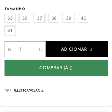
TAMANHO
35
36
37
38
39
40
41
ADICIONAR
COMPRAR JÁ
REF:
544719899483.4