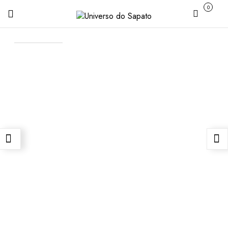
0
Carrinho