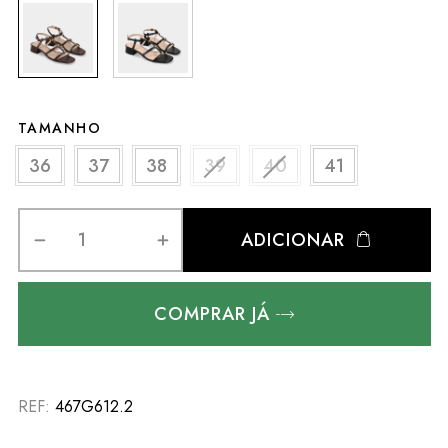
TAMANHO
36
37
38
39
40
41
ADICIONAR
COMPRAR JÁ
REF:
467G612.2