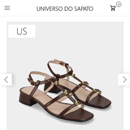
0
Carrinho