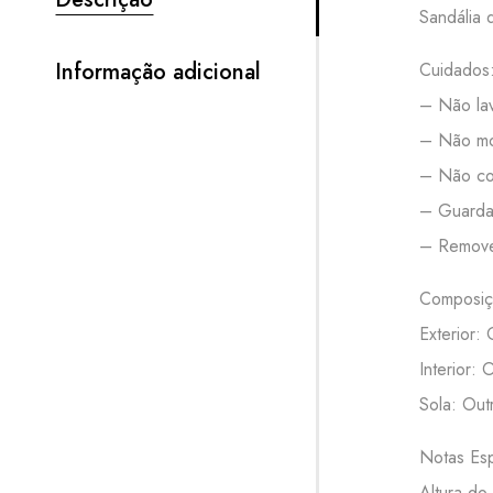
Sandália 
Informação adicional
Cuidados
– Não lav
– Não mo
– Não col
– Guardar
– Remove
Composiç
Exterior: 
Interior: 
Sola: Out
Notas Esp
Altura do