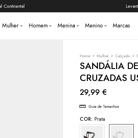
 Continental
Levan
Mulher
Homem
Menina
Menino
Marcas
Home
Mulher
Calçado
SANDÁLIA DE
CRUZADAS U
29,99
€
Guia de Tamanhos
COR:
Prata