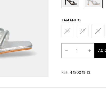
TAMANHO
36
37
38
ADI
REF:
4420048.13