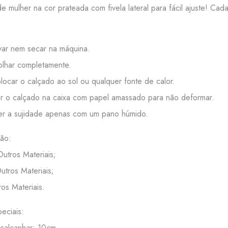
de mulher na cor prateada com fivela lateral para fácil ajuste! Ca
:
ar nem secar na máquina.
lhar completamente.
ocar o calçado ao sol ou qualquer fonte de calor.
 o calçado na caixa com papel amassado para não deformar.
r a sujidade apenas com um pano húmido.
ão:
Outros Materiais;
Outros Materiais;
ros Materiais.
eciais:
 calcanhar: 10cm