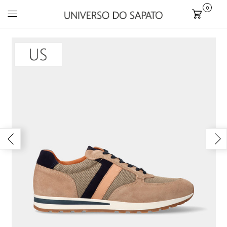
0
Carrinho