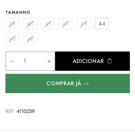
TAMANHO
39
40
41
42
43
44
45
46
ADICIONAR
COMPRAR JÁ
REF:
4110259