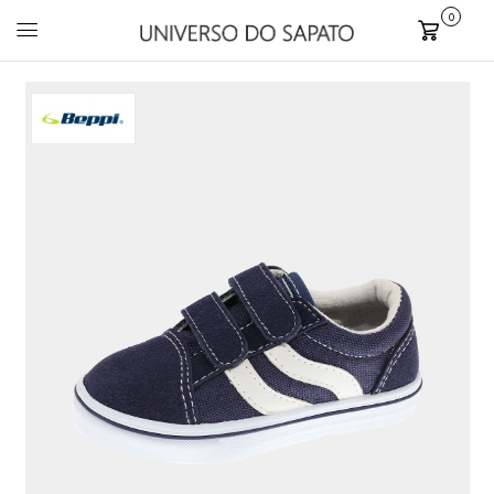
0
Carrinho