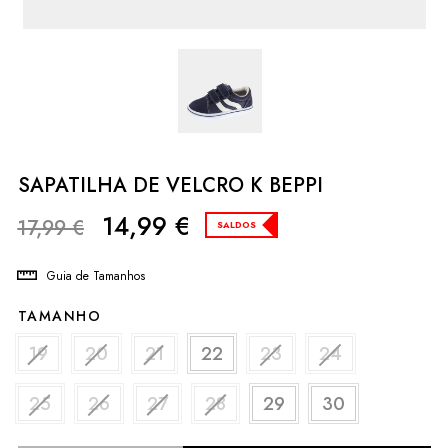
SAPATILHA DE VELCRO K BEPPI
14,99
€
17,99
€
SALDOS
Guia de Tamanhos
TAMANHO
19
20
21
22
23
24
25
26
27
28
29
30