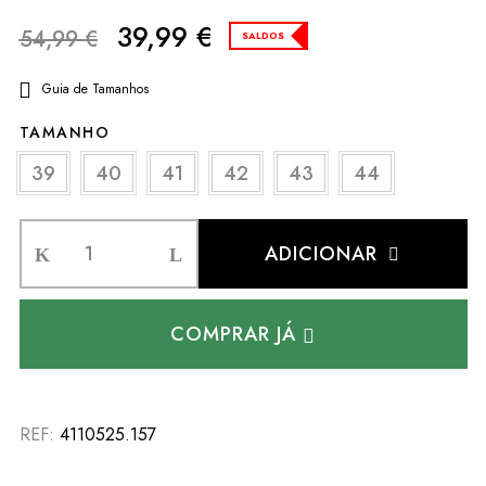
39,99
€
54,99
€
SALDOS
Guia de Tamanhos
TAMANHO
39
40
41
42
43
44
ADICIONAR
COMPRAR JÁ
REF:
4110525.157