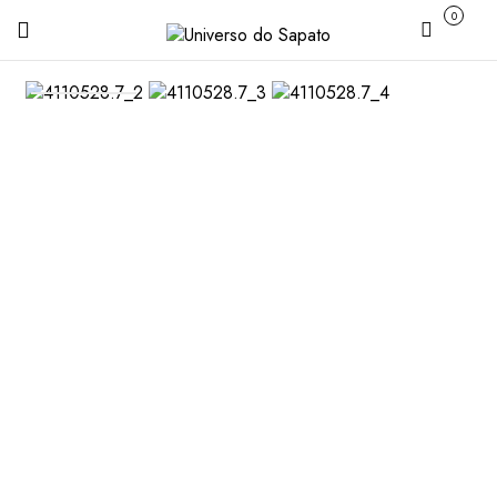
0
Carrinho