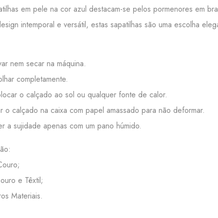
atilhas em pele na cor azul destacam-se pelos pormenores em bran
sign intemporal e versátil, estas sapatilhas são uma escolha eleg
:
ar nem secar na máquina.
lhar completamente.
ocar o calçado ao sol ou qualquer fonte de calor.
 o calçado na caixa com papel amassado para não deformar.
r a sujidade apenas com um pano húmido.
ão:
 Couro;
Couro e Têxtil;
ros Materiais.