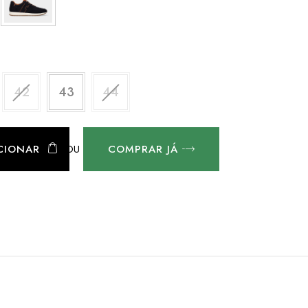
42
43
44
OU
CIONAR
COMPRAR JÁ