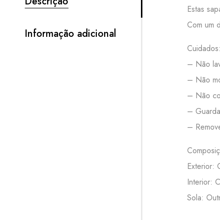
Descrição
Estas sap
Com um de
Informação adicional
Cuidados
– Não lav
– Não mo
– Não col
– Guardar
– Remove
Composiç
Exterior:
Interior: 
Sola: Out