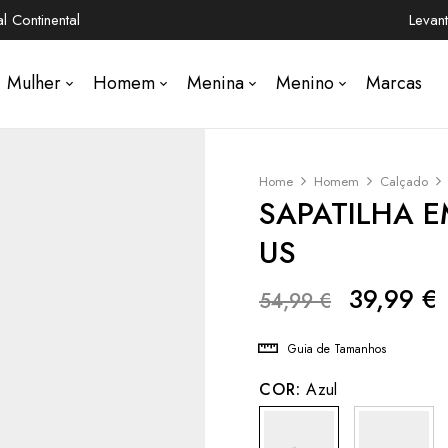
 Continental
Levan
Mulher
Homem
Menina
Menino
Marcas
Home
Homem
Calçado
SAPATILHA 
US
39,99
€
54,99
€
Guia de Tamanhos
COR:
Azul