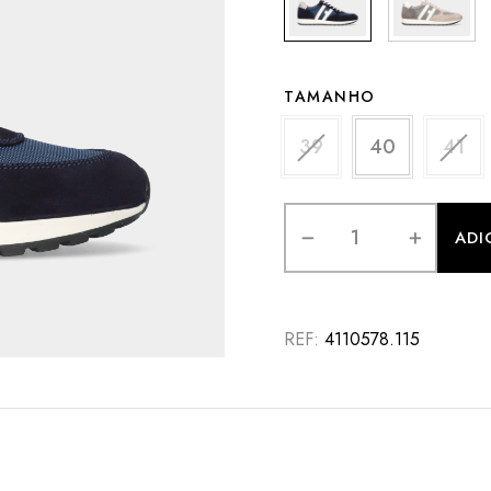
TAMANHO
39
40
41
ADI
REF:
4110578.115