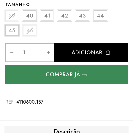
TAMANHO
39
40
41
42
43
44
45
46
ADICIONAR
COMPRAR JÁ
REF:
4110600.157
Descrição