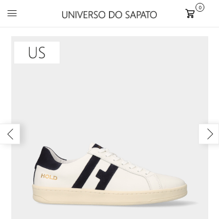
0
Carrinho