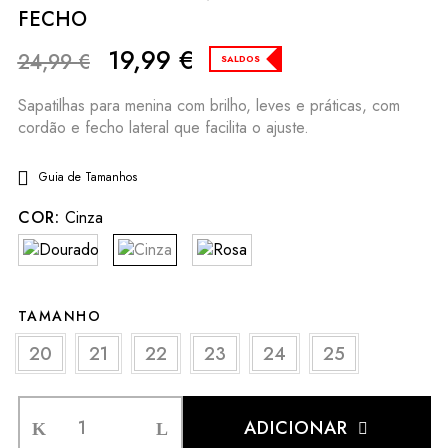
FECHO
19,99
€
24,99
€
SALDOS
Sapatilhas para menina com brilho, leves e práticas, com
cordão e fecho lateral que facilita o ajuste.
Guia de Tamanhos
COR:
Cinza
TAMANHO
20
21
22
23
24
25
ADICIONAR