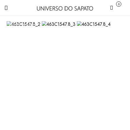
0
Carrinho