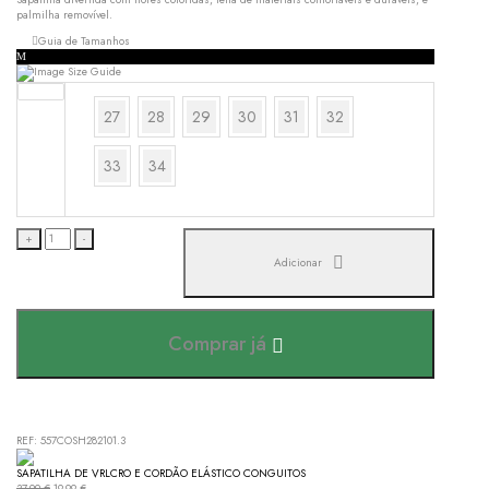
palmilha removível.
Guia de Tamanhos
Tamanho
27
28
29
30
31
32
33
34
+
-
Adicionar
Comprar já
REF:
557COSH282101.3
SAPATILHA DE VRLCRO E CORDÃO ELÁSTICO CONGUITOS
37,99
€
19,99
€