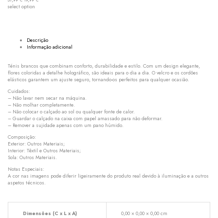
select option
Descrição
Informação adicional
Ténis brancos que combinam conforto, durabilidade e estilo. Com um design elegante,
flores coloridas a detalhe holográfico, são ideais para o dia a dia. O velcro e os cordões
elásticos garantem um ajuste seguro, tornando-os perfeitos para qualquer ocasião.
Cuidados:
– Não lavar nem secar na máquina.
– Não molhar completamente.
– Não colocar o calçado ao sol ou qualquer fonte de calor.
– Guardar o calçado na caixa com papel amassado para não deformar.
– Remover a sujidade apenas com um pano húmido.
Composição:
Exterior: Outros Materiais;
Interior: Têxtil e Outros Materiais;
Sola: Outros Materiais.
Notas Especiais:
A cor nas imagens pode diferir ligeiramente do produto real devido à iluminação e a outros
aspetos técnicos.
Dimensões (C x L x A)
0,00 × 0,00 × 0,00 cm