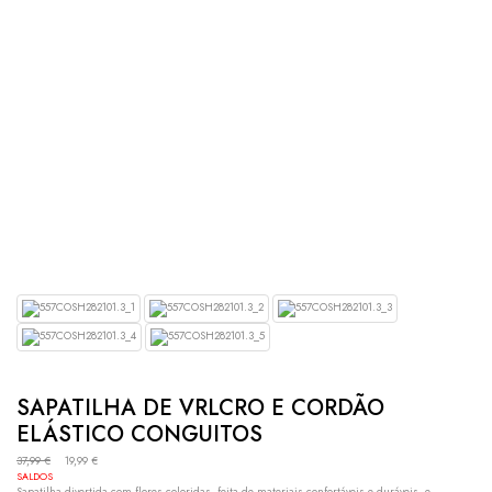
SAPATILHA DE VRLCRO E CORDÃO
ELÁSTICO CONGUITOS
37,99
€
19,99
€
SALDOS
Sapatilha divertida com flores coloridas, feita de materiais confortáveis e duráveis, e