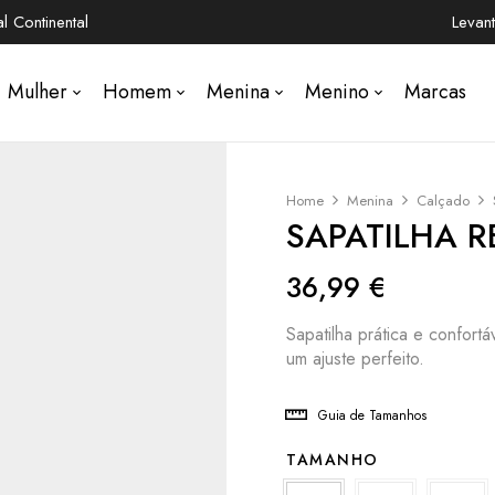
 Continental
Levan
Mulher
Homem
Menina
Menino
Marcas
Home
Menina
Calçado
SAPATILHA R
36,99
€
Sapatilha prática e confort
um ajuste perfeito.
Guia de Tamanhos
TAMANHO