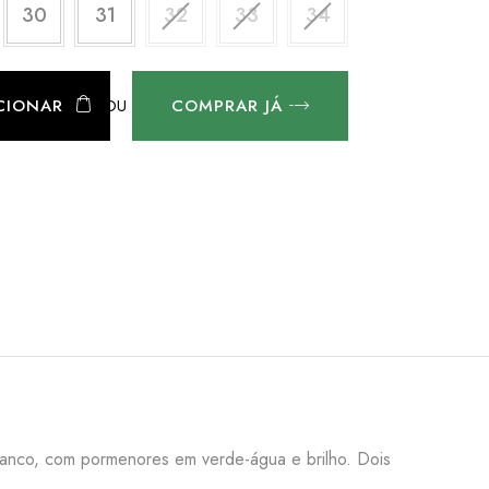
30
31
32
33
34
OU
CIONAR
COMPRAR JÁ
anco, com pormenores em verde-água e brilho. Dois