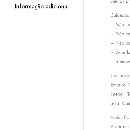
velcros pr
Informação adicional
Cuidados
– Não lav
– Não mo
– Não col
– Guardar
– Remove
Composiç
Exterior: 
Interior: T
Sola: Out
Notas Esp
A cor nas