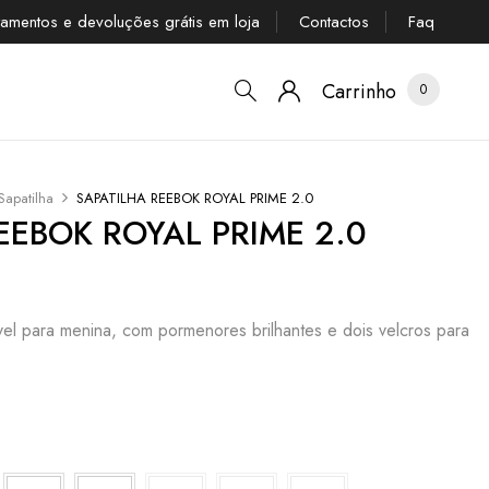
tamentos e devoluções grátis em loja
Contactos
Faq
Carrinho
0
Sapatilha
SAPATILHA REEBOK ROYAL PRIME 2.0
EEBOK ROYAL PRIME 2.0
ável para menina, com pormenores brilhantes e dois velcros para