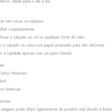
áticos, ideais para o dia a dia.
:
ar nem secar na máquina.
lhar completamente.
ocar o calçado ao sol ou qualquer fonte de calor.
 o calçado na caixa com papel amassado para não deformar.
r a sujidade apenas com um pano húmido.
ão:
Outros Materiais;
êxtil;
ros Materiais.
eciais:
 imagens pode diferir ligeiramente do produto real devido à ilumi