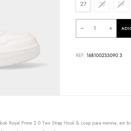
27
28
29
ADI
REF:
168100233090.3
bok Royal Prime 2.0 Two Strap Hook & Loop para menina, em br