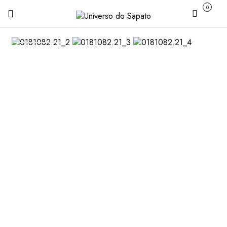
0
Carrinho