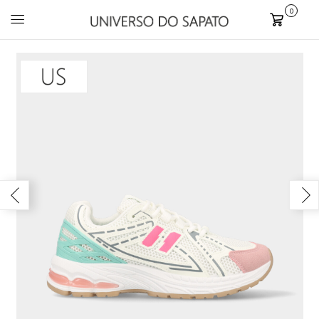
0
Carrinho