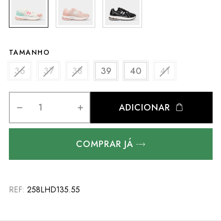
TAMANHO
36
37
38
39
40
41
ADICIONAR
COMPRAR JÁ
REF:
258LHD135.55