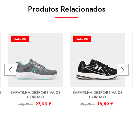
Produtos Relacionados
SALDOS
SALDOS
E
SAPATILHA DESPORTIVA DE
SAPATILHA DESPORTIVA DE
CORDÃO
CORDÃO
27,99
€
18,89
€
34,99
€
26,99
€