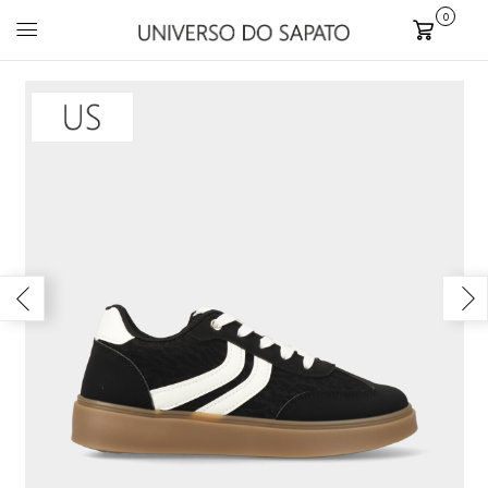
0
Carrinho