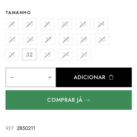
TAMANHO
19
20
21
22
23
24
25
26
27
28
29
30
31
32
33
34
35
ADICIONAR
COMPRAR JÁ
REF:
2850211