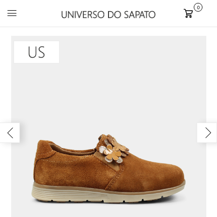
0
Carrinho