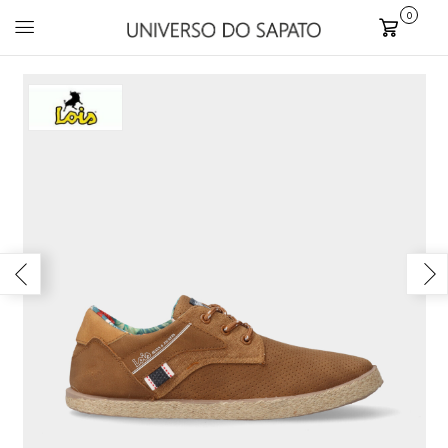
0
Carrinho