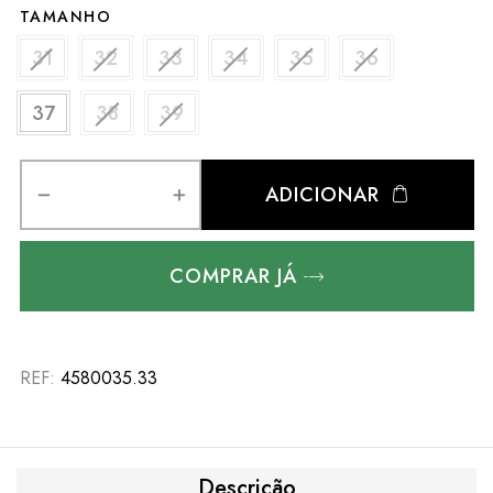
TAMANHO
31
32
33
34
35
36
37
38
39
ADICIONAR
COMPRAR JÁ
REF:
4580035.33
Descrição