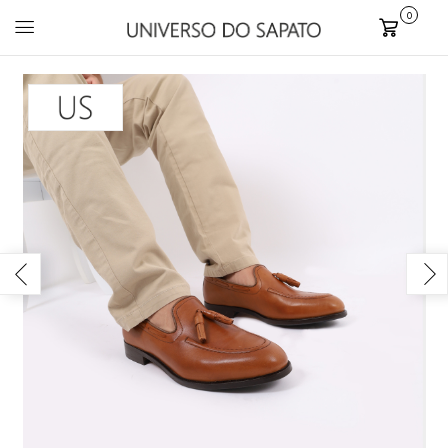
0
Carrinho