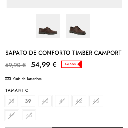
SAPATO DE CONFORTO TIMBER CAMPORT
54,99
€
69,90
€
SALDOS
Guia de Tamanhos
TAMANHO
38
39
40
41
42
43
44
45