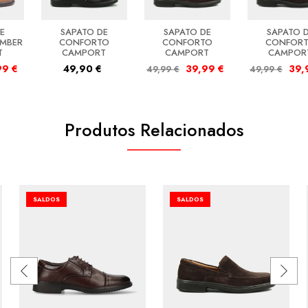
E
SAPATO DE
SAPATO DE
SAPATO 
IMBER
CONFORTO
CONFORTO
CONFOR
T
CAMPORT
CAMPORT
CAMPOR
99
€
49,90
€
39,99
€
39
49,99
€
49,99
€
Produtos Relacionados
SALDOS
SALDOS