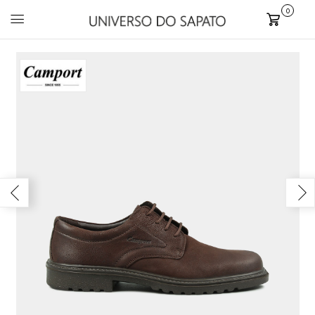
0
Carrinho