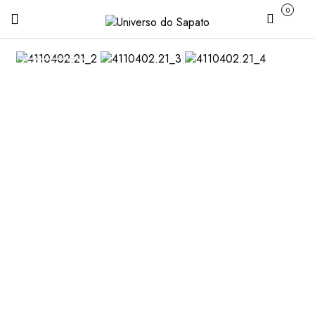
0
Carrinho