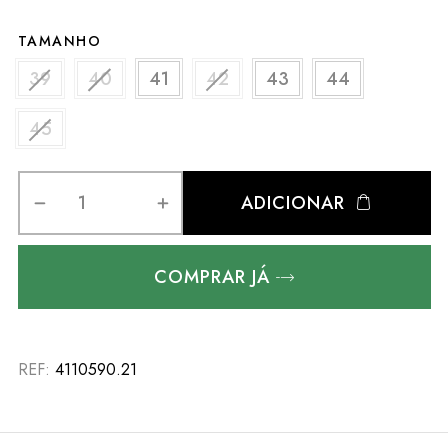
TAMANHO
39
40
41
42
43
44
45
ADICIONAR
COMPRAR JÁ
REF:
4110590.21