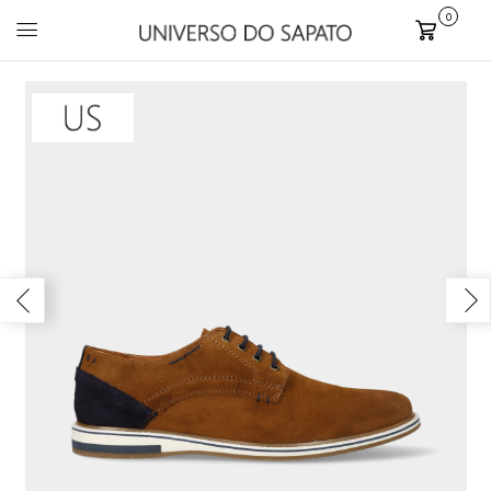
0
Carrinho