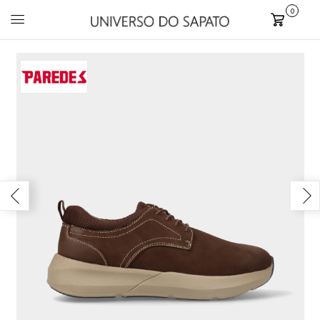
0
Carrinho