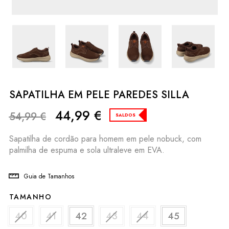
SAPATILHA EM PELE PAREDES SILLA
44,99
€
54,99
€
SALDOS
Sapatilha de cordão para homem em pele nobuck, com
palmilha de espuma e sola ultraleve em EVA.
Guia de Tamanhos
TAMANHO
40
41
42
43
44
45