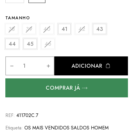
TAMANHO
38
39
40
41
42
43
44
45
46
ADICIONAR
COMPRAR JÁ
REF:
411702C.7
Etiqueta:
OS MAIS VENDIDOS SALDOS HOMEM