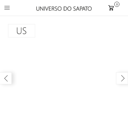
0
Carrinho