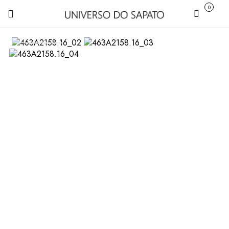
0
Carrinho