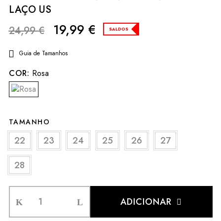
LAÇO US
19,99
€
24,99
€
SALDOS
Guia de Tamanhos
COR:
Rosa
TAMANHO
22
23
24
25
26
27
28
ADICIONAR