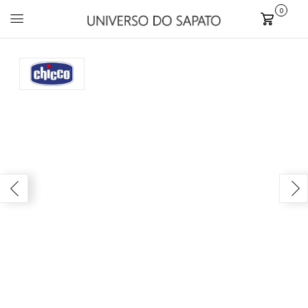
0
Carrinho