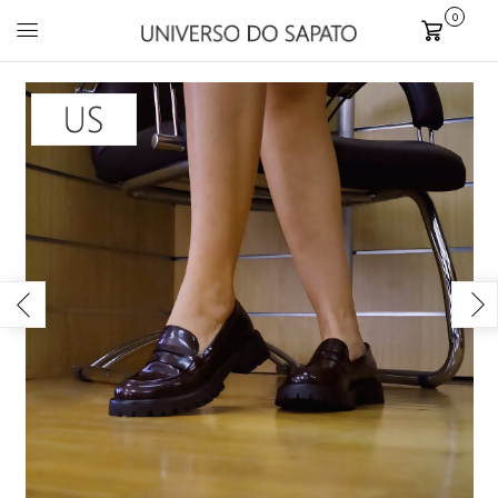
0
Carrinho