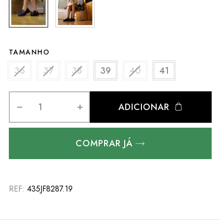
TAMANHO
36
37
38
39
40
41
ADICIONAR
COMPRAR JÁ
REF:
435JF8287.19