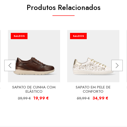
Produtos Relacionados
SALDOS
SALDOS
M
SAPATO DE CUNHA COM
SAPATO EM PELE DE
ELÁSTICO
CONFORTO
19,99
€
34,99
€
29,99
€
59,99
€