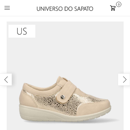
0
Carrinho