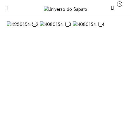
0
Carrinho