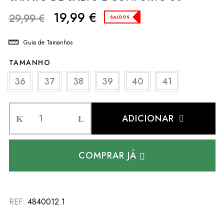
19,99
€
29,99
€
SALDOS
Guia de Tamanhos
TAMANHO
36
37
38
39
40
41
ADICIONAR
COMPRAR JÁ
REF:
4840012.1