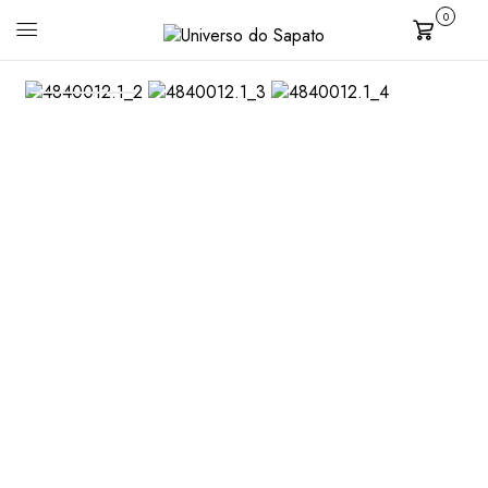
0
Carrinho