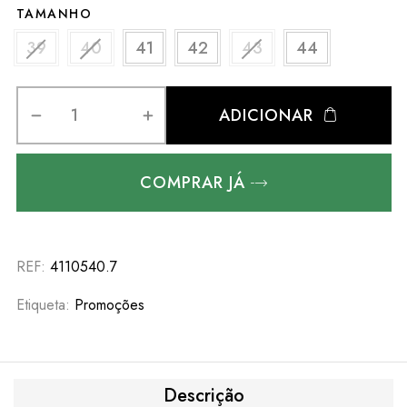
TAMANHO
39
40
41
42
43
44
ADICIONAR
COMPRAR JÁ
REF:
4110540.7
Etiqueta:
Promoções
Descrição