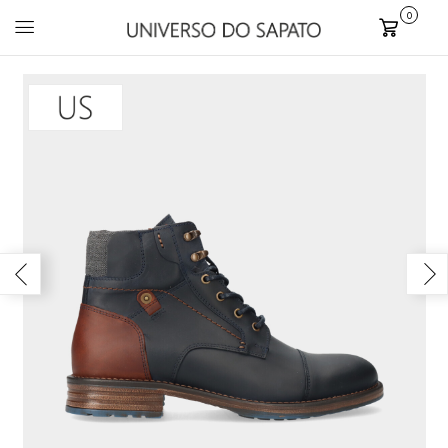
0
Carrinho