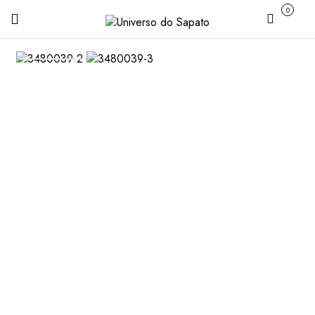
0
Carrinho