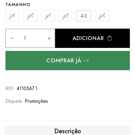
TAMANHO
39
40
41
42
43
44
ADICIONAR
COMPRAR JÁ
REF:
4110567.1
Etiqueta:
Promoções
Descrição