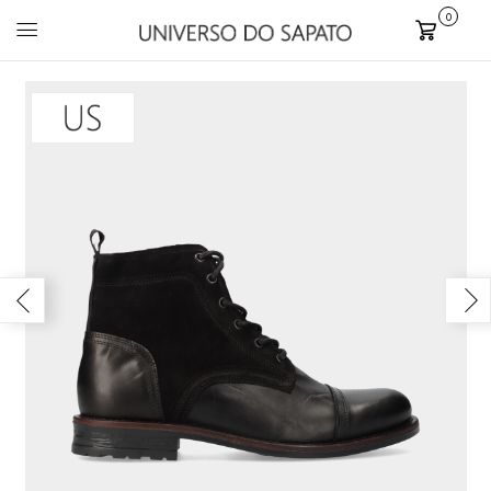
0
Carrinho