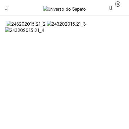
0
Carrinho