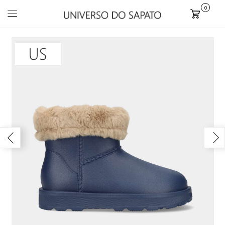
0
Carrinho