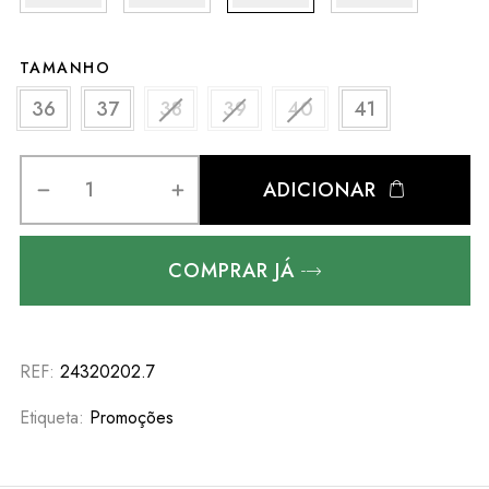
TAMANHO
36
37
38
39
40
41
ADICIONAR
COMPRAR JÁ
REF:
24320202.7
Etiqueta:
Promoções