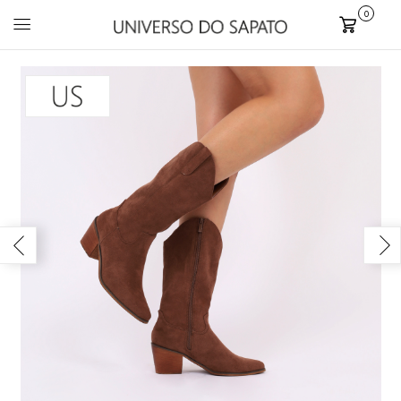
0
Carrinho