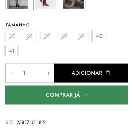
TAMANHO
35
36
37
38
39
40
41
ADICIONAR
COMPRAR JÁ
REF:
258FZL0118.2