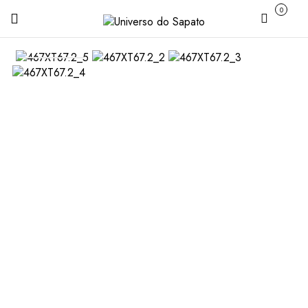
0
Carrinho