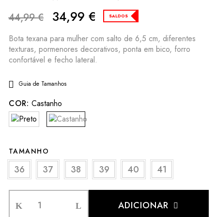
34,99
€
44,99
€
SALDOS
Bota texana para mulher com salto de 6,5 cm, diferentes
texturas, pormenores decorativos, ponta em bico, forro
confortável e fecho lateral.
Guia de Tamanhos
COR:
Castanho
TAMANHO
36
37
38
39
40
41
ADICIONAR