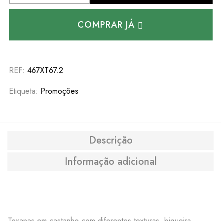
COMPRAR JÁ
REF:
467XT67.2
Etiqueta:
Promoções
Descrição
Informação adicional
Texanas em castanho com diferentes texturas, biqueira