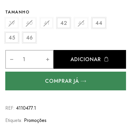
TAMANHO
39
40
41
42
43
44
45
46
ADICIONAR
COMPRAR JÁ
REF:
4110477.1
Etiqueta:
Promoções