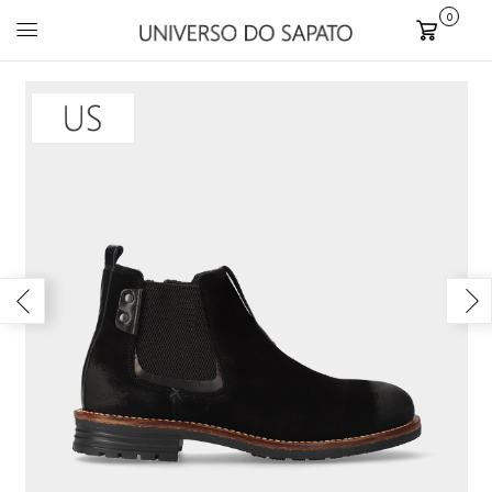
0
Carrinho