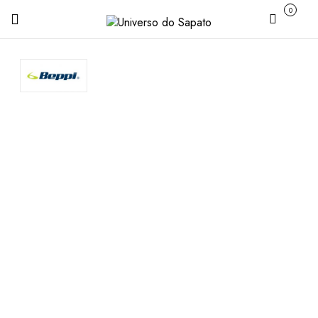
0
Carrinho