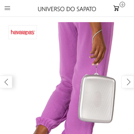
0
Carrinho