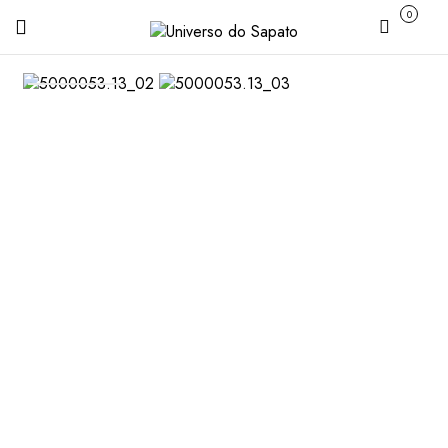
0
Carrinho