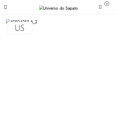
0
Carrinho