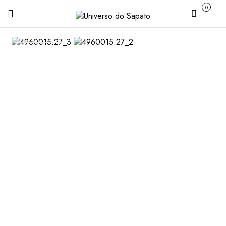
0
Carrinho