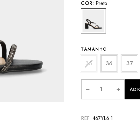
COR:
Preto
TAMANHO
35
36
37
ADI
REF:
467YL6.1