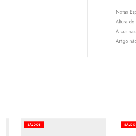
Notas Esp
Altura do
A cor nas
Artigo nã
SALDOS
SALDO