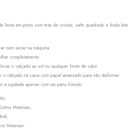
e festa em preto com tiras de cristais, salto quadrado e fivela late
:
ar nem secar na máquina.
lhar completamente.
ocar o calçado ao sol ou qualquer fonte de calor.
 o calçado na caixa com papel amassado para não deformar.
r a sujidade apenas com um pano húmido.
ão:
Outros Materiais;
êxtil;
ros Materiais.