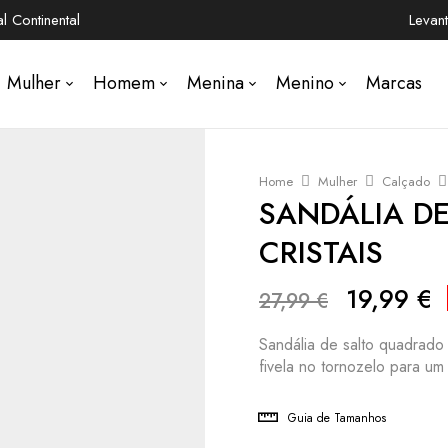
 Continental
Levan
Mulher
Homem
Menina
Menino
Marcas
Home
Mulher
Calçado
SANDÁLIA DE
CRISTAIS
19,99
€
27,99
€
Sandália de salto quadrado 
fivela no tornozelo para um a
Guia de Tamanhos