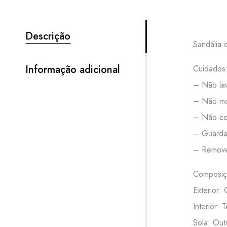
Descrição
Sandália d
Informação adicional
Cuidados
– Não lav
– Não mo
– Não col
– Guardar
– Remove
Composiç
Exterior: 
Interior: T
Sola: Out