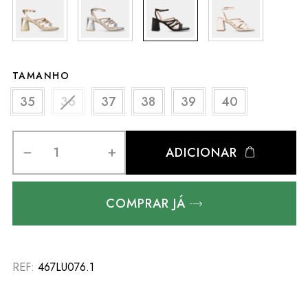
TAMANHO
35
36
37
38
39
40
ADICIONAR
COMPRAR JÁ
REF:
467LU076.1