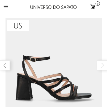
0
Carrinho