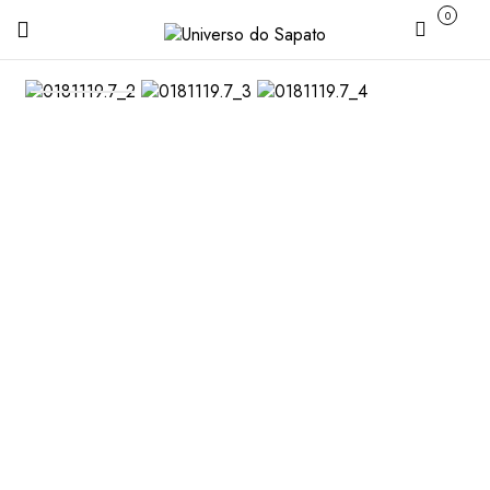
0
Carrinho