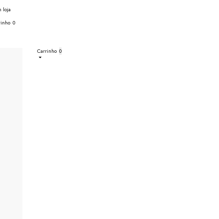
 loja
rinho
0
Carrinho
0